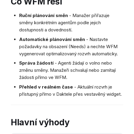
Co WFM řeší
Dashboard
Dashboard
Mobilní notifikace
e
SMS
Vzdálená podpora
Google BigQuery a Looke
Tickety
Tickety
Žádné zařízení online
Facebook Messenger
Obecné informace a tipy
MS Teams synchronizac
v
Ruční plánování směn
- Manažer přiřazuje
Sociální sítě
Sociální sítě
zařízení
Telephone (macOS)
směny konkrétním agentům podle jejich
Instagram DM
y
dostupnosti a dovedností.
CRM
CRM
Obecná synchronizace 
WhatsApp
h
zařízení
Automatické plánování směn
- Nastavte
Můj profil
Můj profil
Viber
požadavky na obsazení (Needs) a nechte WFM
l
Klávesové zkratky
Sociální sítě
vygenerovat optimalizovaný rozvrh automaticky.
e
Vlastní fronty
Správa žádostí
- Agenti žádají o volno nebo
d
změnu směny. Manažeři schvalují nebo zamítají
Směrování
žádosti přímo ve WFM.
á
Workflow
Přehled v reálném čase
- Aktuální rozvrh je
Analytika
v
přístupný přímo v Daktele přes vestavěný widget.
Systém
á
Vzdálená podpora
n
Obecné informace a tipy
Hlavní výhody
í