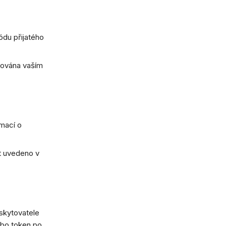
ódu přijatého
tována vaším
rmací o
t uvedeno v
skytovatele
ebo token po