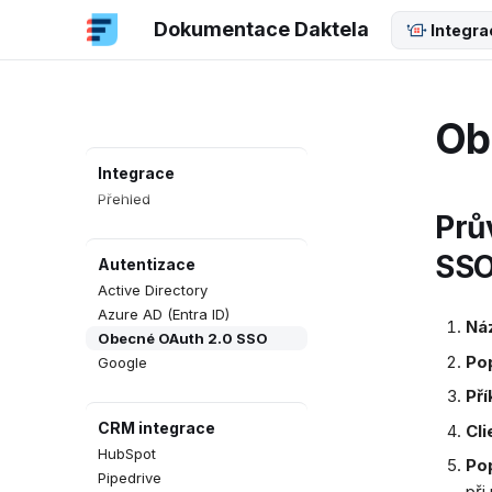
Dokumentace Daktela
Integra
Ob
Integrace
Přehled
Prů
SSO
Autentizace
Active Directory
Azure AD (Entra ID)
Ná
Obecné OAuth 2.0 SSO
Pop
Google
Pří
CRM integrace
Cli
HubSpot
Pop
Pipedrive
při