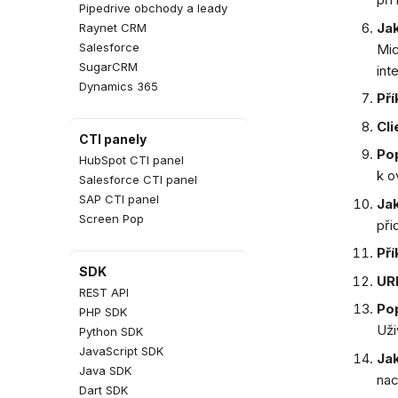
Pipedrive obchody a leady
Jak
Raynet CRM
Salesforce
Mic
SugarCRM
int
Dynamics 365
Pří
Cli
CTI panely
Pop
HubSpot CTI panel
k o
Salesforce CTI panel
SAP CTI panel
Jak
Screen Pop
při
Pří
SDK
URL
REST API
Pop
PHP SDK
Uži
Python SDK
JavaScript SDK
Jak
Java SDK
nac
Dart SDK