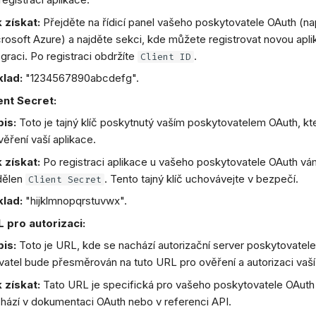
 získat:
Přejděte na řídicí panel vašeho poskytovatele OAuth (na
rosoft Azure) a najděte sekci, kde můžete registrovat novou apli
egraci. Po registraci obdržíte
.
Client ID
klad:
"1234567890abcdefg".
ent Secret:
is:
Toto je tajný klíč poskytnutý vaším poskytovatelem OAuth, kt
věření vaší aplikace.
 získat:
Po registraci aplikace u vašeho poskytovatele OAuth v
dělen
. Tento tajný klíč uchovávejte v bezpečí.
Client Secret
klad:
"hijklmnopqrstuvwx".
 pro autorizaci:
is:
Toto je URL, kde se nachází autorizační server poskytovatele
vatel bude přesměrován na tuto URL pro ověření a autorizaci vaší
 získat:
Tato URL je specifická pro vašeho poskytovatele OAuth
hází v dokumentaci OAuth nebo v referenci API.