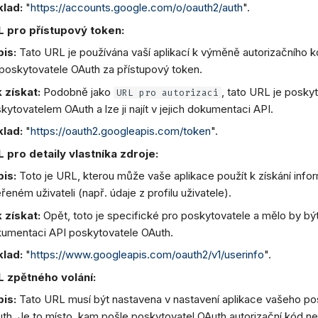
klad:
"
https://accounts.google.com/o/oauth2/auth
".
L pro přístupový token:
is:
Tato URL je používána vaší aplikací k výměně autorizačního k
poskytovatele OAuth za přístupový token.
 získat:
Podobně jako
, tato URL je posky
URL pro autorizaci
kytovatelem OAuth a lze ji najít v jejich dokumentaci API.
klad:
"
https://oauth2.googleapis.com/token
".
 pro detaily vlastníka zdroje:
is:
Toto je URL, kterou může vaše aplikace použít k získání info
řeném uživateli (např. údaje z profilu uživatele).
 získat:
Opět, toto je specifické pro poskytovatele a mělo by bý
umentaci API poskytovatele OAuth.
klad:
"
https://www.googleapis.com/oauth2/v1/userinfo
".
 zpětného volání:
is:
Tato URL musí být nastavena v nastavení aplikace vašeho po
th. Je to místo, kam pošle poskytovatel OAuth autorizační kód n