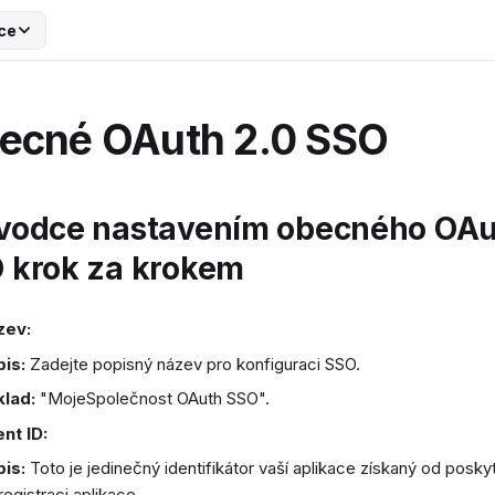
ce
ecné OAuth 2.0 SSO
vodce nastavením obecného OAu
 krok za krokem
zev:
is:
Zadejte popisný název pro konfiguraci SSO.
klad:
"MojeSpolečnost OAuth SSO".
ent ID:
is:
Toto je jedinečný identifikátor vaší aplikace získaný od posk
 registraci aplikace.