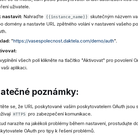
ření uživatele.
 nastavit:
Nahraďte
skutečným názvem vaš
{{instance_name}}
o domény a nastavte URL zpětného volání v nastavení vašeho p
th.
klad:
"
https://vasespolecnost.daktela.com/demo/auth
".
ivovat:
vyplnění všech polí klikněte na tlačítko "Aktivovat" pro povolení 
 vaši aplikaci.
atečné poznámky:
stěte se, že URL poskytované vaším poskytovatelem OAuth jsou 
žívají
pro zabezpečení komunikace.
HTTPS
ud narazíte na jakékoli problémy během nastavení, prostudujte 
kytovatele OAuth pro tipy k řešení problémů.