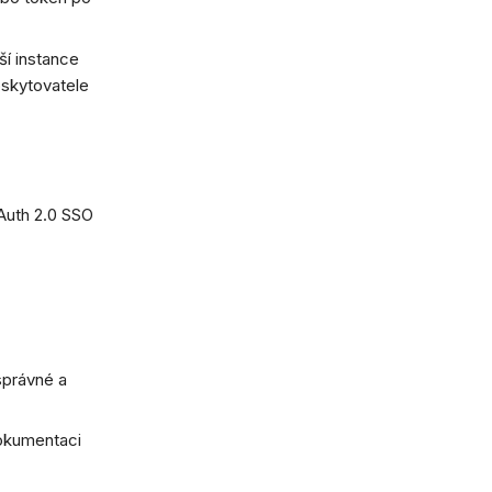
í instance
oskytovatele
OAuth 2.0 SSO
správné a
dokumentaci