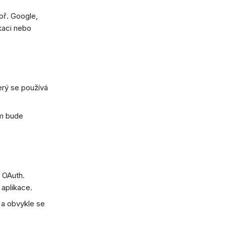
př. Google,
kaci nebo
erý se používá
ám bude
 OAuth.
 aplikace.
 a obvykle se