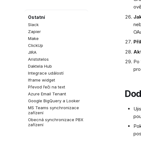
ově
Jak
Ostatní
neb
Slack
OAu
Zapier
Make
Pří
ClickUp
Akt
JIRA
Aristotelos
Po 
Daktela Hub
pro
Integrace událostí
Iframe widget
Převod řeči na text
Dod
Azure Email Tenant
Google BigQuery a Looker
MS Teams synchronizace
Uji
zařízení
pou
Obecná synchronizace PBX
zařízení
Pok
pos