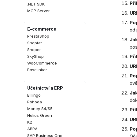
Pří
.NET SDK
MCP Server
UR
Pop
E-commerce
od 
PrestaShop
Jak
Shoptet
pos
Shoper
Pří
SkyShop
WooCommerce
URL
Baselinker
Pop
ově
Účetnictví a ERP
Jak
Billingo
dok
Pohoda
Money S4/S5
Pří
Helios Green
URL
K2
Pop
ABRA
SAP Business One
OAu