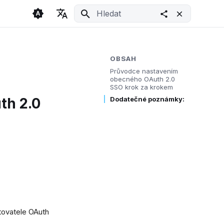
Inicializace vyhledávání
🇬🇧 English
Light
🇨🇿 Česky
Dark
OBSAH
Průvodce nastavením
🇩🇪 Deutsch
System
obecného OAuth 2.0
SSO krok za krokem
th 2.0
Dodatečné poznámky:
ytovatele OAuth