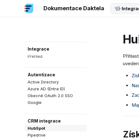
Dokumentace Daktela
Integra
Hu
Integrace
Přihlas
Přehled
uveden
Autentizace
Zís
Active Directory
Nas
Azure AD (Entra ID)
Zad
Obecné OAuth 2.0 SSO
Google
Map
CRM integrace
HubSpot
Zís
Pipedrive