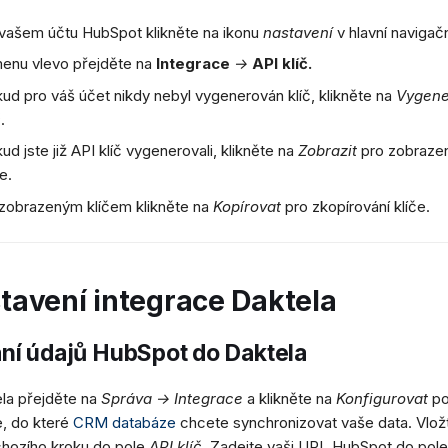
vašem účtu HubSpot klikněte na ikonu
nastavení
v hlavní navigační
enu vlevo přejděte na
Integrace
→
API klíč.
ud pro váš účet nikdy nebyl vygenerován klíč, klikněte na
Vygene
č
.
ud jste již API klíč vygenerovali, klikněte na
Zobrazit
pro zobraze
če.
zobrazeným klíčem klikněte na
Kopírovat
pro zkopírování klíče.
tavení integrace Daktela
ní údajů HubSpot do Daktela
la přejděte na
Správa → Integrace
a klikněte na
Konfigurovat
po
, do které
CRM databáze
chcete synchronizovat vaše data. Vložt
chozího kroku do pole
API klíč
. Zadejte vaši URL HubSpot do pol