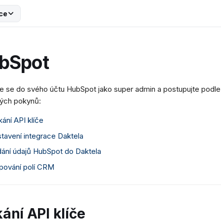
ce
bSpot
te se do svého účtu HubSpot jako super admin a postupujte podle
ých pokynů:
kání API klíče
tavení integrace Daktela
ání údajů HubSpot do Daktela
ování polí CRM
kání API klíče