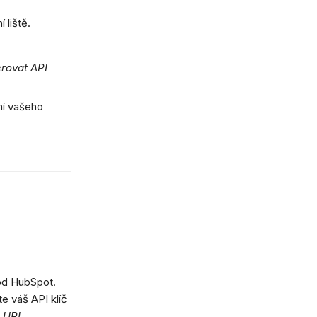
 liště.
rovat API
ní vašeho
d HubSpot.
e váš API klíč
e
URL