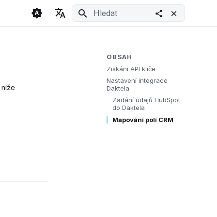
Inicializace vyhledávání
🇬🇧 English
Light
🇨🇿 Česky
Dark
OBSAH
Získání API klíče
🇩🇪 Deutsch
System
Nastavení integrace
 níže
Daktela
Zadání údajů HubSpot
do Daktela
Mapování polí CRM