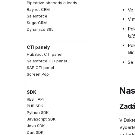
Pipedrive obchody a leady
Ve 
Raynet CRM
Salesforce
V m
SugarCRM
Pok
Dynamics 365
klí
Pok
CTI panely
klí
HubSpot CTI panel
Salesforce CTI panel
Se 
SAP CTI panel
Screen Pop
Nas
SDK
REST API
Zadá
PHP SDK
Python SDK
JavaScript SDK
V Dakte
Java SDK
Vyberte
Dart SDK
z před