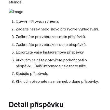
stránce.
Dashboard
Mobilní notifikace
e
SMS
Pozdravy agentů
Vzdálená podpora
Google BigQuery a Looke
Tickety
Žádné zařízení online
Facebook Messenger
CSAT formuláře
Obecné informace a tipy
MS Teams synchronizac
v
Sociální sítě
zařízení
Telephone (macOS)
Instagram DM
Otevře Filtrovací schéma.
y
CRM
Obecná synchronizace 
WhatsApp
Zadejte název nebo slovo pro rychlé vyhledávání.
h
zařízení
Můj profil
Viber
Zaškrtněte pro zobrazení main příspěvků.
l
Sociální sítě
Zaškrtněte pro zobrazení done příspěvků.
e
Vlastní fronty
Exportujte vaše Instagramové příspěvky.
d
Směrování
Kliknutím na název otevřete podrobnosti o
Workflow
á
příspěvku. Další informace naleznete níže.
Analytika
Sledujte příspěvek.
v
Systém
Kliknutím přepnete na main nebo done příspěvky.
á
Vzdálená podpora
n
Obecné informace a tipy
í
Detail příspěvku