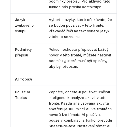
podmínky přepisu. Pro aktivaci této
funkce nás prosím kontaktujte.
Jazyk
Vyberte jazyky, které očekáváte, že
zvukového
se budou používat v této frontě.
vstupu
Převaděč řeči na text vybere jazyk
z tohoto seznamu.
Podmínky
Pokud nechcete přepisovat každý
přepisu
hovor v této frontě, můžete nastavit
podmínky, které musí být splněny,
aby byl přepsán.
AI Topicy
Použít AI
Zapněte, chcete-li používat umělou
Topics
inteligenci k analýze aktivit v této
frontě. Každá analyzovaná aktivita
spotřebuje 100 mincí AI. Ve frontách
hovorů lze témata AI používat
pouze v kombinaci s funkcí převodu
Speech-to-text. Nastavení témat AI