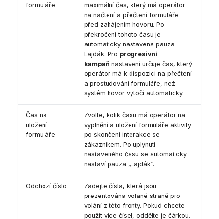
formuláře
maximální čas, který má operátor
na načtení a přečtení formuláře
před zahájením hovoru. Po
překročení tohoto času je
automaticky nastavena pauza
Lajdák. Pro
progresivní
kampaň
nastavení určuje čas, který
operátor má k dispozici na přečtení
a prostudování formuláře, než
systém hovor vytočí automaticky.
Čas na
Zvolte, kolik času má operátor na
uložení
vyplnění a uložení formuláře aktivity
formuláře
po skončení interakce se
zákazníkem. Po uplynutí
nastaveného času se automaticky
nastaví pauza „Lajdák“.
Odchozí číslo
Zadejte čísla, která jsou
prezentována volané straně pro
volání z této fronty. Pokud chcete
použít více čísel, oddělte je čárkou.