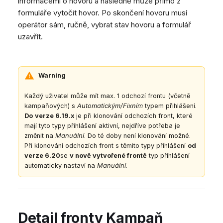
informacemi o hovoru a následně může přímo z
Dashboard
Dashboard
Mobilní notifikace
e
Pozdravy agentů
Vzdálená podpora
Google BigQuery a Looke
formuláře vytočit hovor. Po skončení hovoru musí
Tickety
Tickety
Žádné zařízení online
operátor sám, ručně, vybrat stav hovoru a formulář
CSAT formuláře
Obecné informace a tipy
MS Teams synchronizac
v
uzavřít.
Sociální sítě
Sociální sítě
zařízení
Telephone (macOS)
y
CRM
CRM
Obecná synchronizace 
h
zařízení
Můj profil
Můj profil
Warning
l
Klávesové zkratky
Každý uživatel může mít max. 1 odchozí frontu (včetně
e
kampaňových) s
Automatickým/Fixním
typem přihlášení.
d
Do
verze 6.19.x
je při klonování odchozích front, které
mají tyto typy přihlášení aktivní, nejdříve potřeba je
á
změnit na
Manuální
. Do té doby není klonování možné.
Při klonování odchozích front s těmito typy přihlášení
od
v
verze 6.20
se
v nově vytvořené frontě
typ přihlášení
automaticky nastaví na
Manuální
.
á
n
í
Detail fronty Kampaň