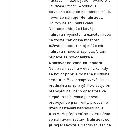
nastavení může být definováno pro
uživatele i frontu – pokud je
povoleno alespoň na jednom místě,
hovor se nahraje.
Nenahrávat
:
Hovory nejsou nahrávány.
Nezapomeňte, že i když je
nahrávání vypnuto na uživateli nebo
na frontě, tak druhá možnost
(uživatel nebo fronta) může mít
nahrávání hovorů zapnuto. V tom
případe se hovor nahraje.
Nahrávat od zahájení hovoru
:
Nahrávání začíná v okamžiku, kdy
se hovor poprvé dostane k uživateli
nebo frontě (zahrnuje vyzvánění a
přednahrané zprávy). Pokračuje při
přepojení na jiného operátora ve
stejné frontě. Pokud je hovor
přepojen do jiné fronty, převezme
řízení nastavení nahrávání nové
fronty. Při přepojení na externí číslo
se nahrávání zastaví.
Nahrávat od
připojení hovoru
: Nahrávání začíná