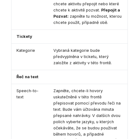
chcete aktivitu přepojit nebo které
chcete k aktivitě pozvat.
Přepojit a
Pozvat:
zapněte tu možnost, kterou
chcete použít, případně obě.
Tickety
Kategorie
Vybraná kategorie bude
předvyplněna v ticketu, který
založíte z aktivity v této frontě.
Řeč na text
Speech-to-
Zapněte, chcete-li hovory
text
uskutečněné v této frontě
přepisovat pomocí převodu řeči na
text. Bude vám účtována minuta
přepsané nahrávky. V dalších dvou
polích vyberte jazyky, u kterých
očekáváte, že se budou používat
během hovorů, a případné