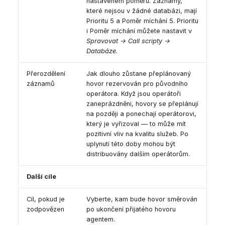
nastaveném poměru. Záznamy,
které nejsou v žádné databázi, mají
Prioritu 5 a Poměr míchání 5. Prioritu
i Poměr míchání můžete nastavit v
Spravovat → Call scripty →
Databáze
.
Přerozdělení
Jak dlouho zůstane přeplánovaný
záznamů
hovor rezervován pro původního
operátora. Když jsou operátoři
zaneprázdněni, hovory se přeplánují
na později a ponechají operátorovi,
který je vyřizoval — to může mít
pozitivní vliv na kvalitu služeb. Po
uplynutí této doby mohou být
distribuovány dalším operátorům.
Další cíle
Cíl, pokud je
Vyberte, kam bude hovor směrován
zodpovězen
po ukončení přijatého hovoru
agentem.