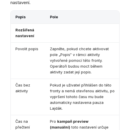
nastavení.
Popis
Pole
Rozšířená
nastavení
Povolit popis
Zapněte, pokud chcete aktivovat
pole „Popis“ v rámci aktivity
vytvořené pomocí této fronty.
Operátoři budou moct během
aktivity zadat její popis.
Čas bez
Pokud je uživatel přihlášen do této
aktivity
fronty a nemá otevřenou aktivitu, po
vypršení tohoto času mu bude
automaticky nastavena pauza
Lajdák.
Čas na
Pro
kampaň preview
přečtení
(manuální)
toto nastavení určuje