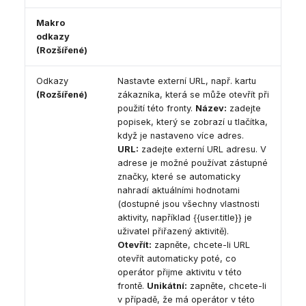
Makro
odkazy
(Rozšířené)
Odkazy
Nastavte externí URL, např. kartu
(Rozšířené)
zákazníka, která se může otevřít při
použití této fronty.
Název:
zadejte
popisek, který se zobrazí u tlačítka,
když je nastaveno více adres.
URL:
zadejte externí URL adresu. V
adrese je možné používat zástupné
značky, které se automaticky
nahradí aktuálními hodnotami
(dostupné jsou všechny vlastnosti
aktivity, například {{user.title}} je
uživatel přiřazený aktivitě).
Otevřít:
zapněte, chcete-li URL
otevřít automaticky poté, co
operátor přijme aktivitu v této
frontě.
Unikátní:
zapněte, chcete-li
v případě, že má operátor v této