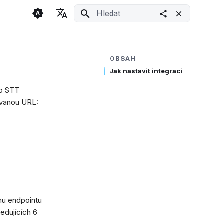
Inicializace vyhledávání
🇬🇧 English
Light
🇨🇿 Česky
Dark
OBSAH
Jak nastavit integraci
🇩🇪 Deutsch
System
ho STT
kovanou URL:
mu endpointu
edujících 6