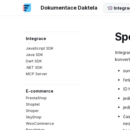
Screen Pop
Dokumentace Daktela
Integra
SDK
REST API
Sp
PHP SDK
Integrace
Python SDK
JavaScript SDK
Integr
Java SDK
konvert
Dart SDK
.NET SDK
sur
MCP Server
řet
ID 
E-commerce
jed
PrestaShop
Shoptet
jed
Shoper
čas
SkyShop
nez
WooCommerce
Baselinker