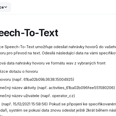
ce
eech-To-Text
ace Speech-To-Text umožňuje odesílat nahrávky hovorů do vaše
oru pro převod na text. Odesílá následující data na vámi specifi
ová data nahrávky hovoru ve formátu wav z vybraných front
ězce dotazu o hovoru
hovoru (např. 61ba02b09b3638.15004925)
inečný název aktivity (např. activities_61ba02b096fee551580206)
inečný název uživatele (např. operator_cz)
 (např. 15/12/2021 15:58:56) Pokud se připojení ke specifikované
daří, systém se pokusí data znovu odeslat ještě 2krát během násl