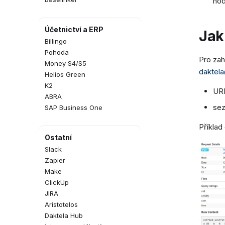
hod
Účetnictví a ERP
Jak
Billingo
Pohoda
Pro zah
Money S4/S5
daktel
Helios Green
K2
URL
ABRA
sez
SAP Business One
Příklad
Ostatní
Slack
Zapier
Make
ClickUp
JIRA
Aristotelos
Daktela Hub