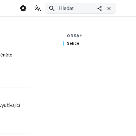
Inicializace vyhledávání
🇬🇧 English
Light
🇨🇿 Česky
Dark
OBSAH
Sekce
🇩🇪 Deutsch
System
ačněte.
yužívající