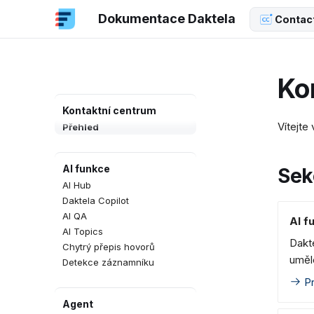
Dokumentace Daktela
Contac
Ko
Kontaktní centrum
Vítejte
Přehled
AI funkce
Sek
AI Hub
Daktela Copilot
AI QA
AI f
AI Topics
Dakte
Chytrý přepis hovorů
umělo
Detekce záznamníku
Pr
Agent