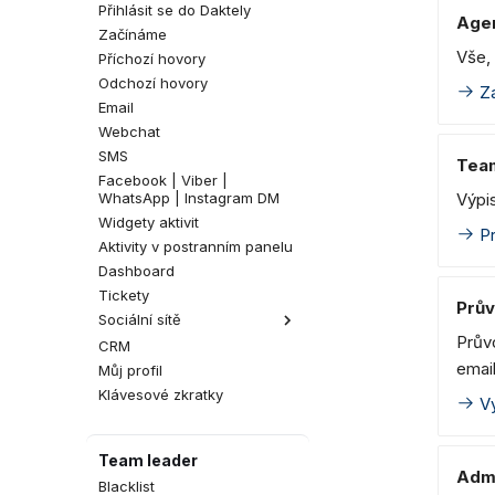
Přihlásit se do Daktely
Age
Začínáme
Vše, 
Příchozí hovory
Odchozí hovory
Za
Email
Webchat
SMS
Tea
Facebook | Viber |
WhatsApp | Instagram DM
Výpis
Widgety aktivit
Pr
Aktivity v postranním panelu
Dashboard
Tickety
Prův
Sociální sítě
Prův
CRM
Komentáře na Facebooku
emai
Můj profil
Komentáře na Instagramu
Klávesové zkratky
Vy
Team leader
Admi
Blacklist