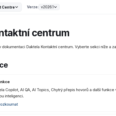
Verze:
v2026.1
t Centre
ntaktní centrum
 v dokumentaci Daktela Kontaktní centrum. Vyberte sekci níže a z
ce
unkce
la Copilot, AI QA, AI Topics, Chytrý přepis hovorů a další funkce v
u inteligenci.
ozkoumat