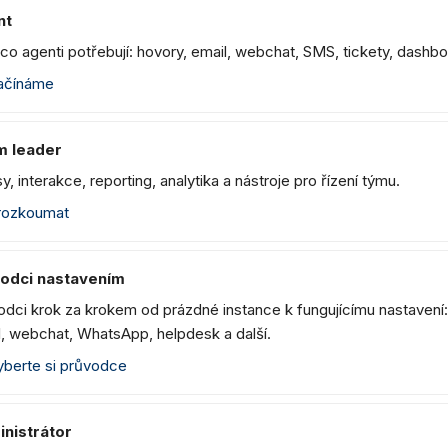
nt
co agenti potřebují: hovory, email, webchat, SMS, tickety, dashb
čínáme
m leader
y, interakce, reporting, analytika a nástroje pro řízení týmu.
ozkoumat
odci nastavením
odci krok za krokem od prázdné instance k fungujícímu nastavení:
l, webchat, WhatsApp, helpdesk a další.
berte si průvodce
nistrátor