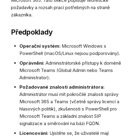
Microsoft 365. Tato sekce popisuje teoretické
Dashboard
Dashboard
Mobilní notifikace
e
číslo
Pozdravy agentů
Vzdálená podpora
Google BigQuery a Looke
požadavky a rozsah prací potřebných na straně
Tickety
Tickety
Žádné zařízení online
Zahájení hovoru z historie
zákazníka.
CSAT formuláře
Obecné informace a tipy
MS Teams synchronizac
v
nebo kontaktů
Sociální sítě
Sociální sítě
zařízení
Telephone (macOS)
y
Předpoklady
Příjem hovoru
CRM
CRM
Obecná synchronizace 
h
zařízení
Synchronizace stavů z MS
Můj profil
Můj profil
Operační systém:
Microsoft Windows s
Teams
l
Klávesové zkratky
PowerShell (macOS/Linux nejsou podporovány).
e
Oprávnění:
Administrátorské přístupy k doméně
Microsoft Teams (Global Admin nebo Teams
d
Administrator).
á
Požadované znalosti administrátora:
v
Administrátor musí mít pokročilé znalosti správy
Microsoft 365 a Teams (včetně správy licencí a
á
hlasových politik), zkušenosti s PowerShell pro
n
Microsoft Teams a základní znalost SIP
signalizace a směrování na bázi FQDN.
í
Licencování:
Ujistěte se, že uživatelé mají