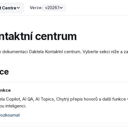
Verze:
v2026.1
t Centre
ntaktní centrum
 v dokumentaci Daktela Kontaktní centrum. Vyberte sekci níže a z
ce
unkce
la Copilot, AI QA, AI Topics, Chytrý přepis hovorů a další funkce v
u inteligenci.
ozkoumat