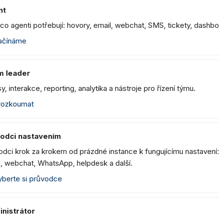
nt
co agenti potřebují: hovory, email, webchat, SMS, tickety, dashb
čínáme
m leader
y, interakce, reporting, analytika a nástroje pro řízení týmu.
ozkoumat
odci nastavením
odci krok za krokem od prázdné instance k fungujícímu nastavení:
l, webchat, WhatsApp, helpdesk a další.
berte si průvodce
nistrátor