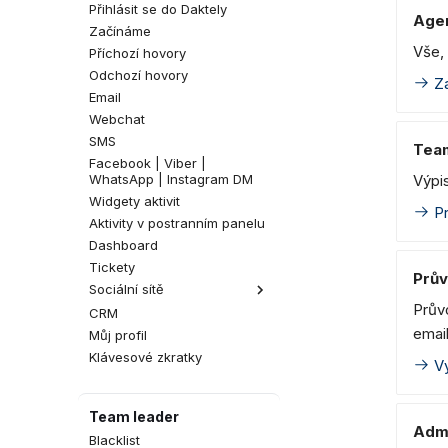
Přihlásit se do Daktely
Age
Začínáme
Vše, 
Příchozí hovory
Odchozí hovory
Za
Email
Webchat
SMS
Tea
Facebook | Viber |
WhatsApp | Instagram DM
Výpis
Widgety aktivit
Pr
Aktivity v postranním panelu
Dashboard
Tickety
Prův
Sociální sítě
Prův
CRM
Komentáře na Facebooku
emai
Můj profil
Komentáře na Instagramu
Klávesové zkratky
Vy
Team leader
Admi
Blacklist