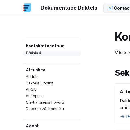
Dokumentace Daktela
Contac
Ko
Kontaktní centrum
Vítejte
Přehled
AI funkce
Sek
AI Hub
Daktela Copilot
AI QA
AI f
AI Topics
Dakte
Chytrý přepis hovorů
umělo
Detekce záznamníku
Pr
Agent