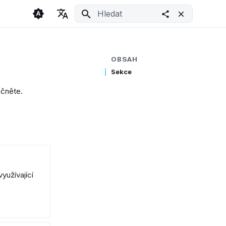
Inicializace vyhledávání
🇬🇧 English
Light
🇨🇿 Česky
Dark
OBSAH
Sekce
🇩🇪 Deutsch
System
ačněte.
yužívající