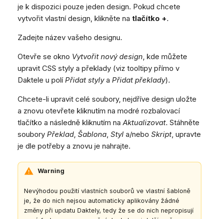
je k dispozici pouze jeden design. Pokud chcete
vytvořit vlastní design, klikněte na
tlačítko +
.
Zadejte název vašeho designu.
Otevře se okno
Vytvořit nový design
, kde můžete
upravit CSS styly a překlady (viz tooltipy přímo v
Daktele u polí
Přidat styly
a
Přidat překlady
).
Chcete-li upravit celé soubory, nejdříve design uložte
a znovu otevřete kliknutím na modré rozbalovací
tlačítko a následně kliknutím na
Aktualizovat
. Stáhněte
soubory
Překlad
,
Šablona
,
Styl
a/nebo
Skript
, upravte
je dle potřeby a znovu je nahrajte.
Warning
Nevýhodou použití vlastních souborů ve vlastní šabloně
je, že do nich nejsou automaticky aplikovány žádné
změny při updatu Daktely, tedy že se do nich nepropisují