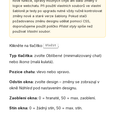
nové funkce, opravy možných chyb ani další změny v
logice webchatu. Při použití vlastních souborů ve vlastní
šabloně je tedy po upgradu nutné vždy ručně kontrolovat
změny nové a staré verze šablony. Pokud stačí
požadovanou změnu designu udělat pomocí CSS,
doporučujeme použít políčko
Přidat styly
spíše než
používat
Vlastní soubor
.
Klikněte na tlačítko
.
Uložit
Typ tlačítka:
zvolte
Oblíbené
(minimalizovaný chat)
nebo
Ikona
(malá kulatá).
Pozice chatu:
vlevo nebo vpravo.
Odstín okna:
zvolte design – změny se zobrazují v
okně
Náhled
pod nastavením designu.
Zaoblení okna:
0 = hranaté, 50 = max. zaoblení.
Stín okna:
0 = žádný stín, 50 = max. stín.