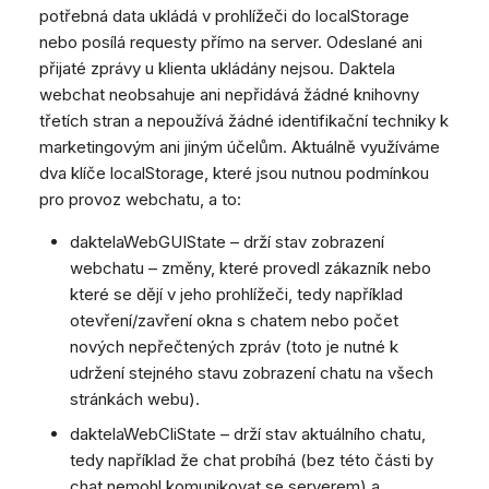
potřebná data ukládá v prohlížeči do localStorage
nebo posílá requesty přímo na server. Odeslané ani
přijaté zprávy u klienta ukládány nejsou. Daktela
webchat neobsahuje ani nepřidává žádné knihovny
třetích stran a nepoužívá žádné identifikační techniky k
marketingovým ani jiným účelům. Aktuálně využíváme
dva klíče localStorage, které jsou nutnou podmínkou
pro provoz webchatu, a to:
daktelaWebGUIState – drží stav zobrazení
webchatu – změny, které provedl zákazník nebo
které se dějí v jeho prohlížeči, tedy například
otevření/zavření okna s chatem nebo počet
nových nepřečtených zpráv (toto je nutné k
udržení stejného stavu zobrazení chatu na všech
stránkách webu).
daktelaWebCliState – drží stav aktuálního chatu,
tedy například že chat probíhá (bez této části by
chat nemohl komunikovat se serverem) a