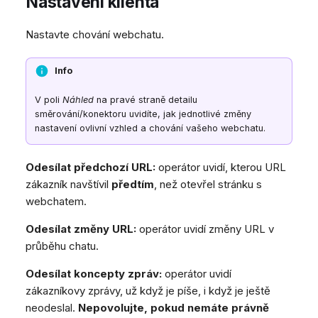
Nastavení klienta
Nastavte chování webchatu.
Info
V poli
Náhled
na pravé straně detailu
směrování/konektoru uvidíte, jak jednotlivé změny
nastavení ovlivní vzhled a chování vašeho webchatu.
Odesílat předchozí URL:
operátor uvidí, kterou URL
zákazník navštívil
předtím
, než otevřel stránku s
webchatem.
Odesílat změny URL:
operátor uvidí změny URL v
průběhu chatu.
Odesílat koncepty zpráv:
operátor uvidí
zákazníkovy zprávy, už když je píše, i když je ještě
neodeslal.
Nepovolujte, pokud nemáte právně