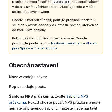
klikněte na modré tlačítko
nad sekcí
Náhled
Získat kód
v detailu směrování/konektoru. Zkopírujte kód a vložte
ho do kódu svého webu.
Chcete-li kód přizpůsobit, použijte přepínací tlačítka v
sekcích
Výchozí hodnoty
a
Události
, pomocí kterých se
do kódu vloží šablony.
Pokud váš web používá Správce značek Google,
postupujte podle návodu
Nastavení webchatu – Vložení
přes Správce značek Google
.
Obecná nastavení
Název:
zadejte název.
Popis:
zadejte popis.
Šablona NPS průzkumu:
zvolte
šablonu NPS
průzkumu
. Pokud chcete použít NPS průzkum a ještě
nemáte připravenou šablonu, můžete ji zde nastavit