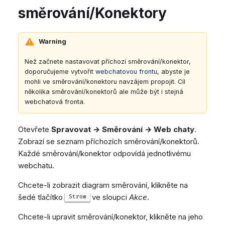
Automatické zprávy
Dashboard
Dashboard
Mobilní notifikace
e
směrování/Konektory
Pozdravy agentů
Vzdálená podpora
Google BigQuery a Looke
Časové podmínky
Tickety
Tickety
Žádné zařízení online
CSAT formuláře
Obecné informace a tipy
MS Teams synchronizac
v
Rozhodovací stromy
Sociální sítě
Sociální sítě
zařízení
Telephone (macOS)
Warning
y
Chatboti
CRM
CRM
Obecná synchronizace 
h
Než začnete nastavovat příchozí směrování/konektor,
Přerušit
zařízení
Můj profil
Můj profil
doporučujeme vytvořit
webchatovou frontu
, abyste je
l
Technické informace
mohli ve směrování/konektoru navzájem propojit. Cíl
Klávesové zkratky
několika směrování/konektorů ale může být i stejná
e
webchatová fronta.
d
Otevřete
Spravovat → Směrování → Web chaty
.
á
Zobrazí se seznam příchozích směrování/konektorů.
v
Každé směrování/konektor odpovídá jednotlivému
webchatu.
á
Chcete-li zobrazit diagram směrování, klikněte na
n
šedé tlačítko
ve sloupci
Akce
.
Strom
í
Chcete-li upravit směrování/konektor, klikněte na jeho