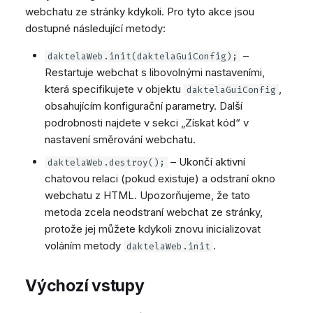
webchatu ze stránky kdykoli. Pro tyto akce jsou
dostupné následující metody:
–
daktelaWeb.init(daktelaGuiConfig);
Restartuje webchat s libovolnými nastaveními,
která specifikujete v objektu
,
daktelaGuiConfig
obsahujícím konfigurační parametry. Další
podrobnosti najdete v sekci „Získat kód“ v
nastavení směrování webchatu.
– Ukončí aktivní
daktelaWeb.destroy();
chatovou relaci (pokud existuje) a odstraní okno
webchatu z HTML. Upozorňujeme, že tato
metoda zcela neodstraní webchat ze stránky,
protože jej můžete kdykoli znovu inicializovat
voláním metody
.
daktelaWeb.init
Výchozí vstupy