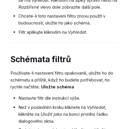
se má vyhledat. Kliknutím na šipky vpravo nebo na
Rozšířené
vlevo dole zobrazíte další pole.
Chcete-li toto nastavení filtru znovu použít v
budoucnosti, uložte ho jako schéma.
Filtr aplikujte kliknutím na
Vyhledat
.
Schémata filtrů
Používate-li nastavení filtru opakovaně, uložte ho do
schématu a příště, když ho budete potřebovat, ho
rychle načtěte.
Uložte schéma
Nastavte filtr dle instrukcí výše.
Než v posledním kroku kliknete na
Vyhledat
,
klikněte na
Uložit jako
na konci prvního řádku
dialogového okna.