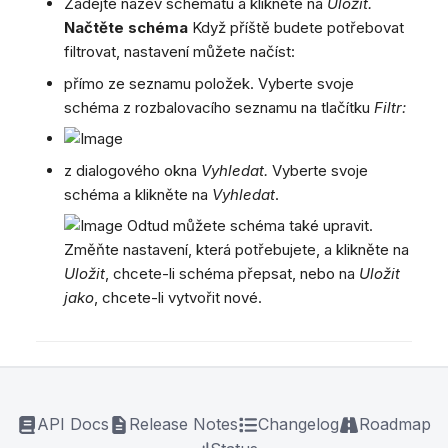
Zadejte název schématu a klikněte na
Uložit.
Načtěte schéma
Když příště budete potřebovat
filtrovat, nastavení můžete načíst:
přímo ze seznamu položek. Vyberte svoje
schéma z rozbalovacího seznamu na tlačítku
Filtr:
z dialogového okna
Vyhledat.
Vyberte svoje
schéma a klikněte na
Vyhledat
.
Odtud můžete schéma také upravit.
Změňte nastavení, která potřebujete, a klikněte na
Uložit
, chcete-li schéma přepsat, nebo na
Uložit
jako
, chcete-li vytvořit nové.
API Docs
Release Notes
Changelog
Roadmap