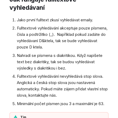
Dashboard
Dashboard
Mobilní notifikace
e
SMS
Pozdravy agentů
Vzdálená podpora
Google BigQuery a Looke
vyhledávaní
Tickety
Tickety
Žádné zařízení online
Facebook Messenger
CSAT formuláře
Obecné informace a tipy
MS Teams synchronizac
v
Sociální sítě
Sociální sítě
zařízení
Telephone (macOS)
Jako první fulltext zkusí vyhledávat emaily.
Instagram DM
y
CRM
CRM
Obecná synchronizace 
Fulltextové vyhledávání akceptuje pouze písmena,
WhatsApp
h
zařízení
čísla a podtržítko (_). Například pokud zadáte do
Můj profil
Můj profil
Viber
vyhledávaní D&ktela, tak se bude vyhledávat
l
Klávesové zkratky
Sociální sítě
pouze D ktela.
e
Vlastní fronty
Nahradí se písmena s diakritikou. Když napíšete
d
text bez diakritiky, tak se budou vyhledávat
Směrování
výsledky s diakritikou i bez.
Workflow
á
Fulltextové vyhledávání nevyhledává stop slova.
Analytika
v
Anglická a česká stop slova jsou nastavená
Systém
automaticky. Pokud máte zájem přidat vlastní stop
á
Vzdálená podpora
slova, kontaktujte nás.
n
Obecné informace a tipy
Minimální počet písmen jsou 3 a maximální je 63.
í
Tip