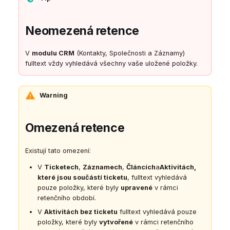
Neomezená retence
V
modulu CRM
(Kontakty, Společnosti a Záznamy)
fulltext vždy vyhledává všechny vaše uložené položky.
Warning
Omezená retence
Existují tato omezení:
V
Ticketech
,
Záznamech
,
Článcích
a
Aktivitách,
které jsou součástí ticketu
, fulltext vyhledává
pouze položky, které byly
upravené
v rámci
retenčního období.
V
Aktivitách bez ticketu
fulltext vyhledává pouze
položky, které byly
vytvořené
v rámci retenčního