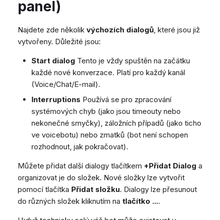
panel)
Dashboard
Dashboard
Mobilní notifikace
e
SMS
Vzdálená podpora
Google BigQuery a Looke
Tickety
Tickety
Žádné zařízení online
Facebook Messenger
Obecné informace a tipy
MS Teams synchronizac
v
Najdete zde několik
výchozích dialogů
, které jsou již
Sociální sítě
Sociální sítě
zařízení
Telephone (macOS)
Instagram DM
vytvořeny. Důležité jsou:
y
CRM
CRM
Obecná synchronizace 
WhatsApp
Start dialog
Tento je vždy spuštěn na začátku
h
zařízení
Můj profil
Můj profil
Viber
každé nové konverzace. Platí pro každý kanál
l
Klávesové zkratky
(Voice/Chat/E-mail).
Sociální sítě
e
Interruptions
Používá se pro zpracování
Vlastní fronty
systémových chyb (jako jsou timeouty nebo
d
Směrování
nekonečné smyčky), záložních případů (jako ticho
á
Workflow
ve voicebotu) nebo zmatků (bot není schopen
Analytika
rozhodnout, jak pokračovat).
v
Systém
Můžete přidat další dialogy tlačítkem
+Přidat Dialog
a
á
Vzdálená podpora
organizovat je do složek. Nové složky lze vytvořit
n
pomocí tlačítka
Přidat složku
. Dialogy lze přesunout
Obecné informace a tipy
do různých složek kliknutím na
tlačítko ...
.
í