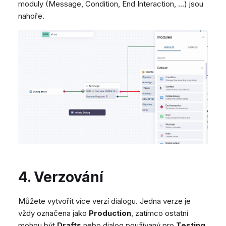
moduly (Message, Condition, End Interaction, ...) jsou
nahoře.
4. Verzování
Můžete vytvořit více verzí dialogu. Jedna verze je
vždy označena jako
Production
, zatímco ostatní
mohou být
Drafts
nebo dialog používaný pro
Testing
.