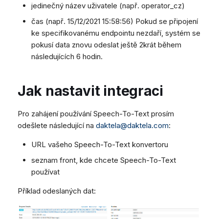
jedinečný název uživatele (např. operator_cz)
Dashboard
Dashboard
Mobilní notifikace
e
SMS
Vzdálená podpora
čas (např. 15/12/2021 15:58:56) Pokud se připojení
Tickety
Tickety
Žádné zařízení online
Facebook Messenger
Obecné informace a tipy
v
ke specifikovanému endpointu nezdaří, systém se
Sociální sítě
Sociální sítě
Telephone (macOS)
Instagram DM
y
pokusí data znovu odeslat ještě 2krát během
CRM
CRM
WhatsApp
následujících 6 hodin.
h
Můj profil
Můj profil
Viber
l
Klávesové zkratky
Sociální sítě
Jak nastavit integraci
e
Vlastní fronty
d
Pro zahájení používání Speech-To-Text prosím
Směrování
odešlete následující na
daktela@daktela.com
:
á
Workflow
URL vašeho Speech-To-Text konvertoru
Analytika
v
seznam front, kde chcete Speech-To-Text
Systém
á
používat
Vzdálená podpora
n
Příklad odeslaných dat:
Obecné informace a tipy
í