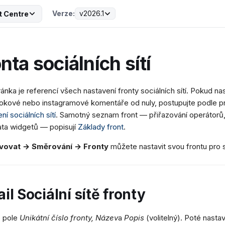
Verze:
v2026.1
t Centre
nta sociálních sítí
ránka je referencí všech nastavení fronty sociálních sítí. Pokud na
okové nebo instagramové komentáře od nuly, postupujte podle 
ní sociálních sítí
. Samotný seznam front — přiřazování operátorů,
ta widgetů — popisují
Základy front
.
vovat → Směrování → Fronty
můžete nastavit svou frontu pro so
il Sociální sítě fronty
e pole
Unikátní číslo fronty, Název
a
Popis
(volitelný). Poté nastav