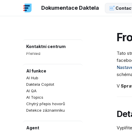
Dokumentace Daktela
Contac
Fro
Kontaktní centrum
Tato st
Přehled
facebo
Nastave
AI funkce
schéma
AI Hub
Daktela Copilot
V
Spra
AI QA
AI Topics
Chytrý přepis hovorů
Detekce záznamníku
Deta
Vyplňt
Agent