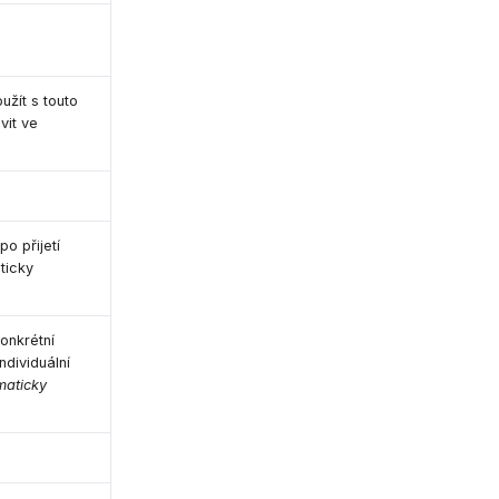
žít s touto
vit ve
po přijetí
ticky
onkrétní
ndividuální
maticky