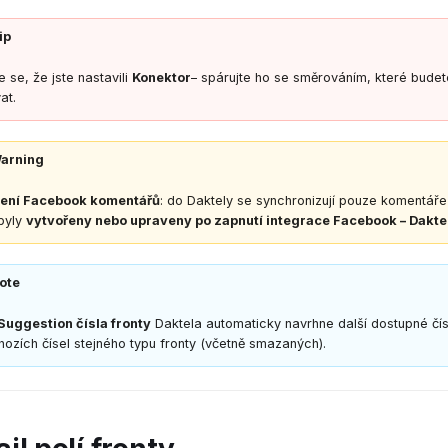
ip
te se, že jste nastavili
Konektor
– spárujte ho se směrováním, které budet
at.
arning
ní Facebook komentářů
: do Daktely se synchronizují pouze komentáře
byly
vytvořeny nebo upraveny po zapnutí integrace Facebook – Dakte
ote
Suggestion čísla fronty
Daktela automaticky navrhne další dostupné čís
ozích čísel stejného typu fronty (včetně smazaných).