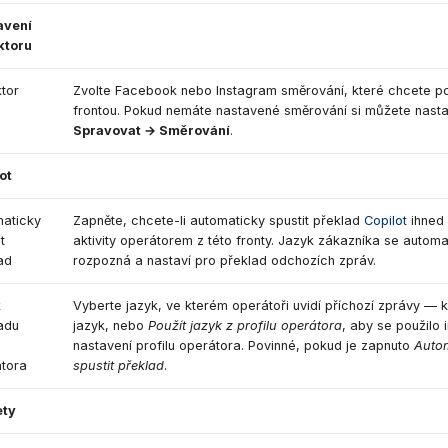
avení
ktoru
tor
Zvolte Facebook nebo Instagram směrování, které chcete pou
frontou. Pokud nemáte nastavené směrování si můžete nasta
Spravovat → Směrování
.
ot
aticky
Zapněte, chcete-li automaticky spustit překlad
Copilot
ihned 
t
aktivity operátorem z této fronty. Jazyk zákazníka se automa
ad
rozpozná a nastaví pro překlad odchozích zpráv.
k
Vyberte jazyk, ve kterém operátoři uvidí příchozí zprávy — k
adu
jazyk, nebo
Použít jazyk z profilu operátora
, aby se použilo i
nastavení profilu operátora. Povinné, pokud je zapnuto
Auto
tora
spustit překlad
.
ety