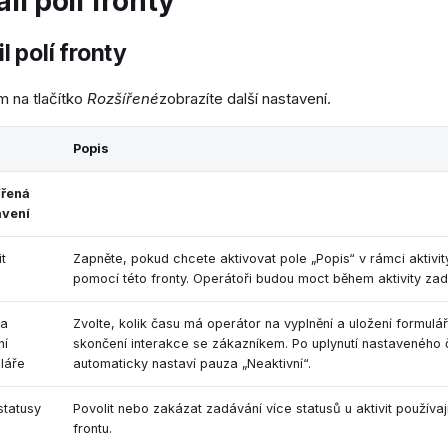
il polí fronty
l polí fronty
ím na tlačítko
Rozšířené
zobrazíte další nastavení.
Popis
ířená
avení
it
Zapněte, pokud chcete aktivovat pole „Popis“ v rámci aktivi
pomocí této fronty. Operátoři budou moct během aktivity zada
na
Zvolte, kolik času má operátor na vyplnění a uložení formulář
ní
skončení interakce se zákazníkem. Po uplynutí nastaveného 
láře
automaticky nastaví pauza „Neaktivní“.
 statusy
Povolit nebo zakázat zadávání více statusů u aktivit používaj
frontu.