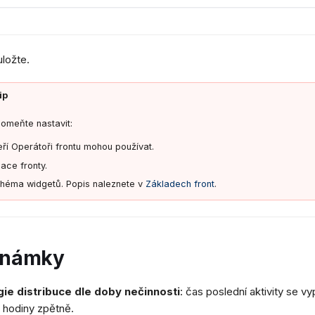
uložte.
ip
omeňte nastavit:
eří Operátoři frontu mohou používat.
lace fronty.
héma widgetů. Popis naleznete v
Základech front
.
známky
gie distribuce dle doby nečinnosti
: čas poslední aktivity se v
 2 hodiny zpětně.