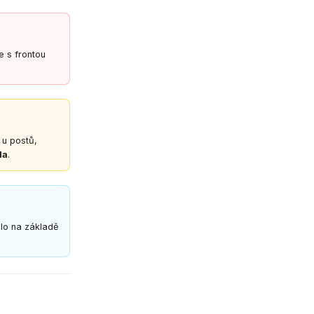
e s frontou
 u postů,
la
.
lo na základě