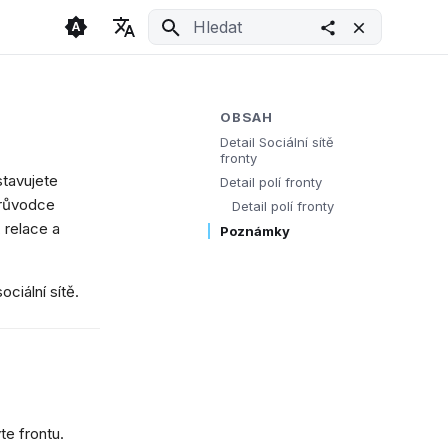
Inicializace vyhledávání
🇬🇧 English
Light
🇨🇿 Česky
Dark
OBSAH
Detail Sociální sítě
🇩🇪 Deutsch
System
fronty
stavujete
Detail polí fronty
průvodce
Detail polí fronty
 relace a
Poznámky
ciální sítě.
te frontu.