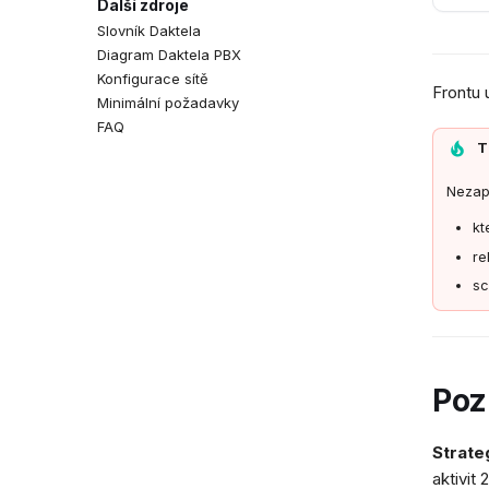
Další zdroje
Časové skupiny
Slovník Daktela
Pohledy na sociální sítě
Diagram Daktela PBX
QA formuláře
Konfigurace sítě
Události
Frontu 
Minimální požadavky
Konfigurace událostí
FAQ
Pozdravy agentů
T
CSAT formuláře
Nezap
kt
re
sc
Po
Strate
aktivit