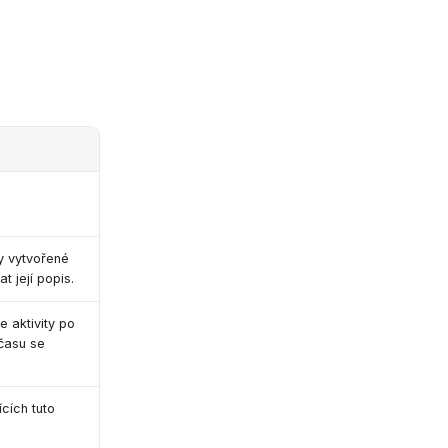
ty vytvořené
t její popis.
e aktivity po
času se
ících tuto