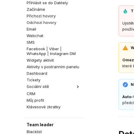
Přihlásit se do Daktely
Začínáme
T
Příchozí hovory
Odchozí hovory
Ujistě
Email
použív
Webchat
SMS
W
Facebook | Viber |
WhatsApp | Instagram DM
Widgety aktivit
Omeze
které 
Aktivity v postranním panelu
Dashboard
Tickety
N
Sociální sítě
CRM
Komentáře na Facebooku
Auto-
Můj profil
Komentáře na Instagramu
předch
Klávesové zkratky
Team leader
Blacklist