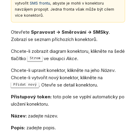
Dashboard
Dashboard
Mobilní notifikace
vytvořit
SMS frontu
, abyste je mohli v konektoru
e
Pozdravy agentů
Vzdálená podpora
Google BigQuery a Looke
navzájem propojit. Jedna fronta však může být cílem
Tickety
Tickety
Žádné zařízení online
CSAT formuláře
Obecné informace a tipy
MS Teams synchronizac
v
více konektorů.
Sociální sítě
Sociální sítě
zařízení
Telephone (macOS)
y
CRM
CRM
Obecná synchronizace 
Otevřete
Spravovat → Směrování → SMSky
.
h
zařízení
Zobrazí se seznam příchozích konektorů.
Můj profil
Můj profil
l
Klávesové zkratky
Chcete-li zobrazit diagram konektoru, klikněte na šedé
tlačítko
ve sloupci
Akce
.
Strom
e
d
Chcete-li upravit konektor, klikněte na jeho
Název
.
Chcete-li vytvořit nový konektor, klikněte na
á
. Otevře se detail konektoru.
Přidat nový
v
Přístupový token:
toto pole se vyplní automaticky po
á
uložení konektoru.
n
Název:
zadejte název.
í
Popis:
zadejte popis.