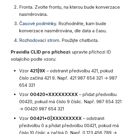
Fronta. Zvolte frontu, na kterou bude konverzace
nasměrována.
Časové podmínky
. Rozhodněte, kam bude
konverzace nasměrována, dle data a času.
Rozhodovací strom
. Použijte chatbota.
Pravidla CLID pro příchozí:
upravte příchozí ID
volajícího podle vzoru:
Vzor
421|9X
– odstranit předvolbu 421, pokud
číslo začíná 421 9. Např. 421 987 654 321 → 987
654 321
Vzor
00420+XXXXXXXXX
– přidat předvolbu
00420, pokud má číslo 9 číslic. Např. 987 654 321
→ 00420 987 654 321
Vzor
00421+0|XXXXXXXXX
– odstranit
předvolbu 0 a přidat předvolbu 00421, pokud má
číslo 10 číslic a začíná 0. Např. 0 123 456 789 →