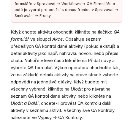
formuláře v Spravovat → Workflows → QA Formuláře a
poté je vybrat pro použití s danou frontou v Spravovat →
Směrování → Fronty.
Když chcete aktivitu ohodnotit, klikněte na tlačítko
QA
formulář
ve sloupci
Akce.
Obsahuje seznam
předešlých QA kontrol dané aktivity (pokud existují) a
detail aktivity jako např. nahrávku hovoru nebo přepis
chatu. Nahoře v levé části klikněte na Přidat nový a
vyberte QA formulář. Výkon operátora ohodnotíte tak,
že na základě detailu aktivity na pravé straně vyberte
odpovědi na jednotlivé otázky. Když budete mít
všechny vybrané, klikněte na
Uložit
pro návrat na
seznam QA kontrol dané aktivity, nebo klikněte na
Uložit a Další
, chcete-li provést QA kontrolu další
aktivity v seznamu aktivit. Všechny své QA kontroly
naleznete ve Výpisy → QA Kontroly.