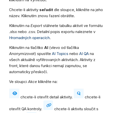
Chcete-li aktivity
seřadit
dle sloupce, klikněte na jeho
název. Kliknutím znovu řazení obrátíte.
Kliknutím na
Export
stáhnete tabulku aktivit ve formátu
.xlsx nebo .csv. Detailní popis exportu naleznete v
Hromadných operacích
.
Kliknutím na tlačítko
AI
(vlevo od tlačítka
Anonymizovat
) spustíte
AI Topics
nebo
AI QA
na
všech aktuálně vyfiltrovaných aktivitách. Aktivity z
front, které danou funkci nemají zapnutou, se
automaticky přeskočí.
Ve sloupci
Akce
klikněte na:
chcete-li otevřít detail aktivity.
chcete-li
otevřít QA kontroly.
chcete-li aktivitu sloučit s