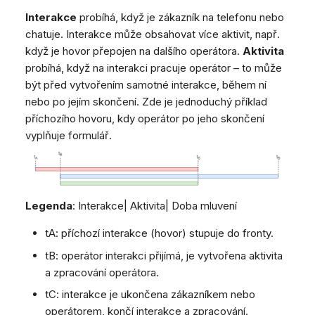
Dashboard
Dashboard
Mobilní notifikace
e
SMS
Pozdravy agentů
Vzdálená podpora
Google BigQuery a Looke
Interakce
probíhá, když je zákazník na telefonu nebo
Tickety
Tickety
Žádné zařízení online
chatuje. Interakce může obsahovat více aktivit, např.
Facebook Messenger
CSAT formuláře
Obecné informace a tipy
MS Teams synchronizac
v
když je hovor přepojen na dalšího operátora.
Aktivita
Sociální sítě
Sociální sítě
zařízení
Telephone (macOS)
Instagram DM
y
probíhá, když na interakci pracuje operátor – to může
CRM
CRM
Obecná synchronizace 
WhatsApp
být před vytvořením samotné interakce, během ní
h
zařízení
Můj profil
Můj profil
Viber
nebo po jejím skončení. Zde je jednoduchý příklad
l
Klávesové zkratky
příchozího hovoru, kdy operátor po jeho skončení
Sociální sítě
vyplňuje formulář.
e
Vlastní fronty
d
Směrování
Workflow
á
Legenda
: Interakce| Aktivita| Doba mluvení
Analytika
v
Systém
tA: příchozí interakce (hovor) stupuje do fronty.
á
Vzdálená podpora
tB: operátor interakci přijímá, je vytvořena aktivita
n
a zpracování operátora.
Obecné informace a tipy
í
tC: interakce je ukončena zákazníkem nebo
operátorem, končí interakce a zpracování.