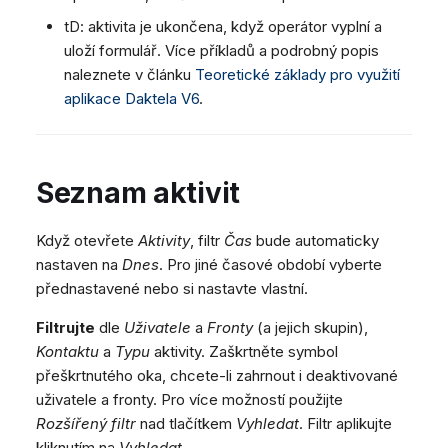
tD: aktivita je ukončena, když operátor vyplní a
uloží formulář. Více příkladů a podrobný popis
naleznete v článku
Teoretické základy pro využití
aplikace Daktela V6
.
Seznam aktivit
Když otevřete
Aktivity
, filtr
Čas
bude automaticky
nastaven na
Dnes
. Pro jiné časové období vyberte
přednastavené nebo si nastavte vlastní.
Filtrujte
dle
Uživatele
a
Fronty
(a jejich skupin),
Kontaktu
a
Typu
aktivity. Zaškrtněte symbol
přeškrtnutého oka, chcete-li zahrnout i deaktivované
uživatele a fronty. Pro více možností použijte
Rozšířený filtr
nad tlačítkem
Vyhledat
. Filtr aplikujte
kliknutím na
Vyhledat
.