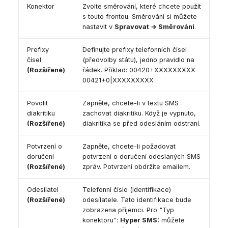
Konektor
Zvolte směrování, které chcete použít
s touto frontou. Směrování si můžete
nastavit v
Spravovat → Směrování
.
Prefixy
Definujte prefixy telefonních čísel
čísel
(předvolby státu), jedno pravidlo na
(Rozšířené)
řádek. Příklad: 00420+XXXXXXXXX
00421+0|XXXXXXXXX
Povolit
Zapněte, chcete-li v textu SMS
diakritiku
zachovat diakritiku. Když je vypnuto,
(Rozšířené)
diakritika se před odesláním odstraní.
Potvrzení o
Zapněte, chcete-li požadovat
doručení
potvrzení o doručení odeslaných SMS
(Rozšířené)
zpráv. Potvrzení obdržíte emailem.
Odesílatel
Telefonní číslo (identifikace)
(Rozšířené)
odesílatele. Tato identifikace bude
zobrazena příjemci. Pro "Typ
konektoru":
Hyper SMS:
můžete