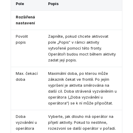
Pole
Popis
Rozšířená
nastavení
Povolit
Zapněte, pokud chcete aktivovat
popis
pole „Popis“ v rámci aktivity
vytvořené pomocí této fronty.
Operátoři budou moct během aktivity
zadat její popis.
Max. čekací
Maximální doba, po kterou může
doba
zákazník čekat ve frontě. Po jejím
vypršení je aktivita směrována na
další cíl. Doba strávená vyzváněním u
operátora („Doba vyzvánění u
operátora“) se k ní může připočítat.
Doba
Vyberte, jak dlouho má operátor na
vyzvánění u
přijetí aktivity. Pokud to nestihne,
operátora
rozezvoní se další operátor v pořadí.