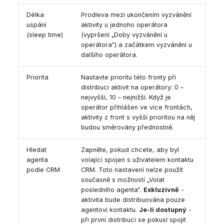
Délka
Prodleva mezi ukončením vyzvánění
uspání
aktivity u jednoho operátora
(sleep time)
(vypršení „Doby vyzvánění u
operátora“) a začátkem vyzvánění u
dalšího operátora.
Priorita
Nastavte prioritu této fronty při
distribuci aktivit na operátory: 0 –
nejvyšší, 10 – nejnižší. Když je
operátor přihlášen ve více frontách,
aktivity z front s vyšší prioritou na něj
budou směrovány přednostně.
Hledat
Zapněte, pokud chcete, aby byl
agenta
volající spojen s uživatelem kontaktu
podle CRM
CRM. Toto nastavení nelze použít
současně s možností „Volat
posledního agenta“.
Exkluzivně
-
aktivita bude distribuována pouze
agentovi kontaktu.
Je-li dostupný
-
při první distribuci se pokusí spojit