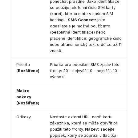
ponechat prázdné. Jako identifikace
se použije telefonní číslo SIM karty
(karet), kterou máte v našem SIM
hostingu.
SMS Connect:
jako
odesílatele je možné použít Info
(bezplatná identifikace) nebo
placené identifikce: geografické číslo
nebo alfanumerický text o délce až 11
znaků.
Priorita
Priorita pro odesílání SMS zpráv této
(Rozšířené)
fronty: 20 – nejvyšší, 0 – nejnižší, 10 –
výchozí.
Makro
odkazy
(Rozšířené)
Odkazy
Nastavte externí URL, např. kartu
zákazníka, která se může otevřít při
použití této fronty.
Název:
zadejte
popisek, který se zobrazí u tlačítka,