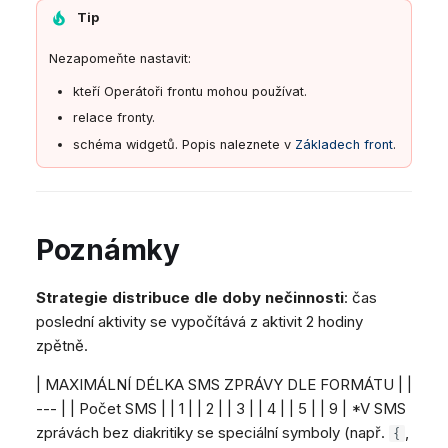
Tip
Nezapomeňte nastavit:
kteří Operátoři frontu mohou používat.
relace fronty.
schéma widgetů. Popis naleznete v
Základech front
.
Poznámky
Strategie distribuce dle doby nečinnosti
: čas
poslední aktivity se vypočítává z aktivit 2 hodiny
zpětně.
| MAXIMÁLNÍ DÉLKA SMS ZPRÁVY DLE FORMÁTU | |
--- | | Počet SMS | | 1 | | 2 | | 3 | | 4 | | 5 | | 9 | *V SMS
zprávách bez diakritiky se speciální symboly (např.
,
{