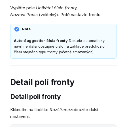
Dashboard
Dashboard
Mobilní notifikace
e
Pozdravy agentů
Vzdálená podpora
Google BigQuery a Looke
Vyplňte pole
Unikátní číslo fronty,
Tickety
Tickety
Žádné zařízení online
CSAT formuláře
Obecné informace a tipy
MS Teams synchronizac
v
Název
a
Popis
(volitelný). Poté nastavte frontu.
Sociální sítě
Sociální sítě
zařízení
Telephone (macOS)
y
Note
CRM
CRM
Obecná synchronizace 
h
zařízení
Můj profil
Můj profil
Auto-Suggestion čísla fronty
Daktela automaticky
l
navrhne další dostupné číslo na základě předchozích
Klávesové zkratky
čísel stejného typu fronty (včetně smazaných).
e
d
á
Detail polí fronty
v
Detail polí fronty
á
n
Kliknutím na tlačítko
Rozšířené
zobrazíte další
nastavení.
í